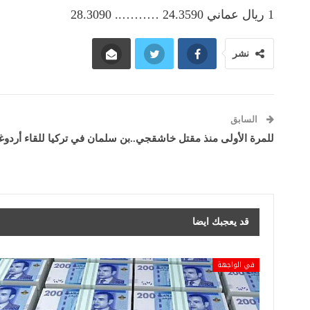
1 ريال عماني 24.3590 ……….. 28.3090
نشر
السابق
للمرة الأولى منذ مقتل خاشقجي..بن سلمان في تركيا للقاء أردوغان
قد يعجبك ايضا
في الواجهة