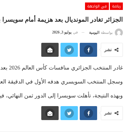
رياضة
في الواجهة
الجزائر تغادر المونديال بعد هزيمة أمام سويسرا 
في
يوليو 3, 2026
بواسطة
اليومية
نشر
غادر المنتخب الجزائري منافسات كأس العالم 2026 بعد خسارته أمام سويسرا بنتيجة 2-0، فجر الجمعة، على ملعب “بي سي بلايس” بمدينة فانكوفر الكندية، ضمن دور الـ32.
وسجل المنتخب السويسري هدفه الأول في الدقيقة العاشر
وبهذه النتيجة، تأهلت سويسرا إلى الدور ثمن النهائي، في
نشر