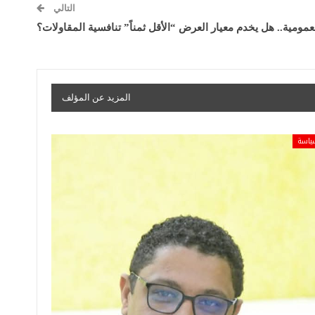
التالي
مومية.. هل يخدم معيار العرض “الأقل ثمناً” تنافسية المقاولات؟
المزيد عن المؤلف
ياسة