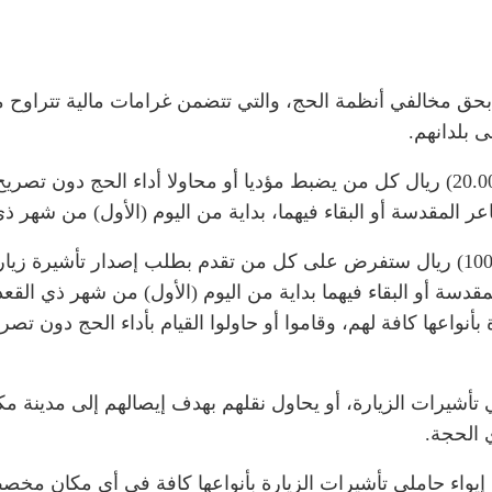
 بلدانهم.
وبحسب بيان للوزارة، يعاقب بغرامة مالية تصل إلى (20.000) ريال كل من يضبط مؤديا أو 
ة أو البقاء فيهما، بداية من اليوم (الأول) من شهر ذي القعدة حتى نهاية 
وأضاف البيان أن العقوبات بغرامة مالية تصل إلى (100.000) ريال ستفرض على كل من تقدم
بأنواعها كافة لهم، وقاموا أو حاولوا القيام بأداء الحج دون ت
أشيرات الزيارة، أو يحاول نقلهم بهدف إيصالهم إلى مدينة مكة
إيواء حاملي تأشيرات الزيارة بأنواعها كافة في أي مكان م