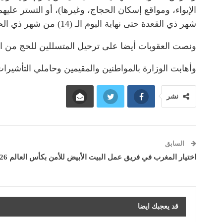
الإيواء، ومواقع إسكان الحجاج، وغيرها)، أو التستر علي
شهر ذي القعدة حتى نهاية اليوم الـ (14) من شهر ذي الحجة، وتتعدد الغرامات بتعدد الأشخاص المخالفين الذين يتم إيواؤهم أو التستر عليهم أو تقديم المساعدة لهم.
ونصت العقوبات أيضا على ترحيل المتسللين للحج من المقيمي
وأهابت الوزارة بالمواطنين والمقيمين وحاملي التأشيرات 
نشر
السابق
اختيار المغرب في فريق عمل البيت الأبيض للأمن بكأس العالم 2026
قد يعجبك ايضا