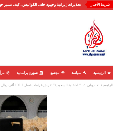
تحذيرات إيرانية وجهود خلف الكواليس.. كيف تسير جه
شريط الأخبار
الرئيسية
سياسة
مجتمع
شؤون برلمانية
مرأ
الرئيسية
دولي
“الداخلية السعودية” تفرض غرامات تصل لـ 100 ألف ريال وترحيل لمخالفي أنظمة الحج