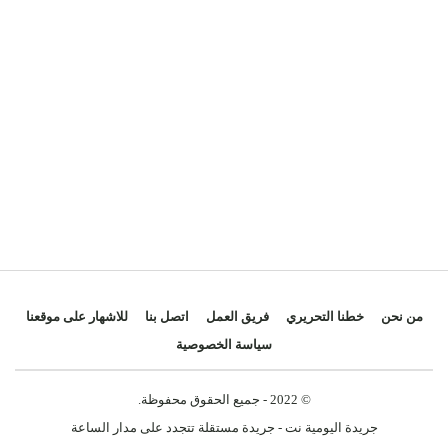
باريس بعد وصوله إلى السلطة.
وبعد أكثر من 13 عاما من نزاع استنزف الاقتصاد ومقدراته
وعمّق عزلة سوريا عن محيطها والعالم، تسعى البلاد إلى
“إعادة تموضعها كبوابة للشرق بالنسبة إلى الاتحاد
الأوروبي“، وفق ما يشرح الباحث في جامعة باريس الأولى
بانتيون السوربون أرتور كينيه.
ويتمثل الرهان في توفير مسارات بحرية وبرية، إلى جانب
شبكات ربط بديلة نحو العراق ودول الخليج.
ويرافق الرئيس الفرنسي في زيارته عدد من كبار
من نحن
خطنا التحريري
فريق العمل
اتصل بنا
للاشهار على موقعنا
المسؤولين التنفيذيين في شركات فرنسية عملاقة، بينهم
سياسة الخصوصية
رئيس مجلس إدارة شركة “سي إم آ-سي جي إم”
رودولف سعادة، والرئيس التنفيذي لشركة “توتال إنرجي”
© 2022 - جميع الحقوق محفوظة.
باتريك بويانيه.
جريدة اليومية نت - جريدة مستقلة تتجدد على مدار الساعة