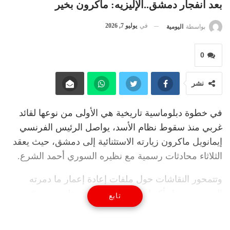
بعد انفجار دمشق..الإليزيه: ماكرون بخير
في
يوليو 7, 2026
بواسطة
اليومية
0
نشر
في خطوة دبلوماسية تاريخية هي الأولى من نوعها لقائد
غربي منذ سقوط نظام الأسد، يواصل الرئيس الفرنسي
إيمانويل ماكرون زيارته الاستثنائية إلى دمشق، حيث يعقد
الثلاثاء محادثات رسمية مع نظيره السوري أحمد الشرع.
وتتمحور النقاشات حول ملفات إعادة إعمار ما دمرته
الحرب، وسط تأكيدات فرنسية متجددة على صون “وحدة
تابع
سوريا وتعدديتها” في مرحلتها الانتقالية.