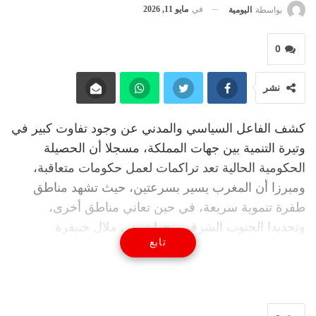
في
مايو 11, 2026
بواسطة
اليومية
0
نشر
كشف الفاعل السياسي والمدني عن وجود تفاوت كبير في
وتيرة التنمية بين جهات المملكة، مسجلا أن الحصيلة
الحكومية الحالية تعد تراكمات لعمل حكومات متعاقبة،
ومبرزا أن المغرب يسير بسرعتين، حيث تشهد مناطق
طفرة تنموية سريعة، في حين تعاني مناطق أخرى،
وتحديدا الجنوب الشرقي وجهات بني ملال خنيفرة
تابع
والشرق، من وتيرة بطيئة في تنزيل البرامج التنموية.
وفي تقييمه للسياسات العمومية، أوضح جخا خلال
استضافته في برنامج “إمي ن إغرم” الذي يبث على