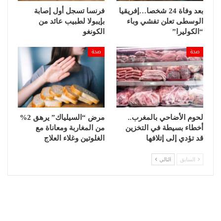
من عدد المقاعد في كليات الطب والصيدلة وطب
بعد وفاة 24 شخصا…إفريقيا
فرنسا تسجل أول إصابة
الأسنان، قائلا “يجب تحفيز الخريجين ليبقوا في المغرب”.
الوسطى تعلن تفشي وباء
بإيبولا لطبيب عائد من
“الكوليرا”
الكونغو
بالإضافة إلى دفاعه عن تخفيض مدة تكوين الأطباء من
سبع سنوات إلى ست سنوات، موضحا أن هذا القرار يدخل
صحة
صحة
في إطار الورش الملكي لتعميم التغطية الصحية، ورفع
نسبة التأطير الصحي ليصل إلى معايير الصحة العالمية.
لحوم الأضاحي بالمغرب..
مرض “السيلياك” يرهق 2%
أخطاء بسيطة في التخزين
من المغاربة ومعاناة مع
قد تؤدي إلى إتلافها
الغلوتين وغلاء العلاج
السابق
التالي
وأكد أن الحكومة درست تخفيض سنوات تكوين الأطباء،
كما هو معمول به في دول متقدمة من قبيل كندا والولايات
المتحدة الأمريكية اللتين لا تتعدى مدة التكوين لديهما أربع
سنوات وتصل في إيرلندا إلى خمس سنوات.