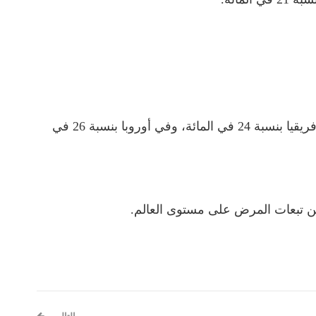
وانخفض عدد الوفيات الناجمة عن فيروس كورونا أو لم يتغير في جميع المناطق، فيما انخفض معدل الوفيات أكثر في إفريقيا بنسبة 24 في المائة، وفي أوروبا بنسبة 26 في