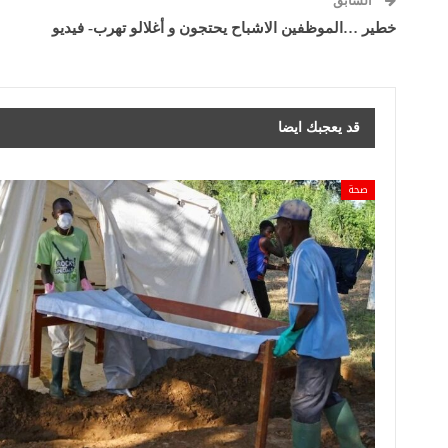
السابق
خطير …الموظفين الاشباح يحتجون و أغلالو تهرب- فيديو
قد يعجبك ايضا
صحة