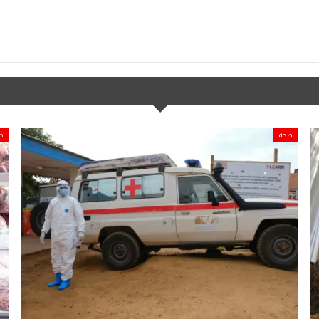
صحة
ص