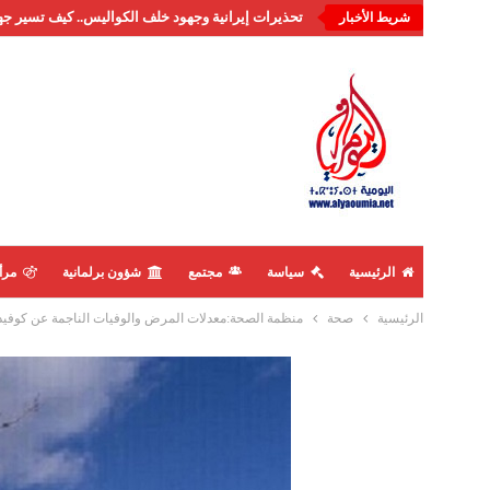
تحذيرات إيرانية وجهود خلف الكواليس.. كيف تسير جه
شريط الأخبار
الرئيسية
سياسة
مجتمع
شؤون برلمانية
مرأ
الرئيسية
صحة
منظمة الصحة:معدلات المرض والوفيات الناجمة عن كوفيد-19 تواصل انخفاضها في العال