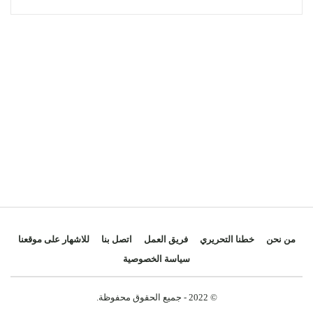
الوطني.
وفي قطاع الصناعة والتجارة، تتوزع الأسئلة بين قضايا
إدماج القطاع غير المهيكل، وفي مقدمته ملف الباعة
الجائلين، ضمن الاقتصاد المنظم، إضافة إلى تأهيل التجارة
الإلكترونية لمواكبة التحولات الرقمية المتسارعة. كما
سيُناقش تطوير المناطق الصناعية المتخصصة وتحسين
بنيتها التحتية بهدف جذب المزيد من الاستثمارات. ولن تخلو
الجلسة من التطرق إلى التحديات التي تواجه قطاع
الصناعة التقليدية وسبل دعمه، إلى جانب النهوض
بالاقتصاد الاجتماعي والتضامني، عبر تحسين الحكامة
وتعزيز الأثر الاقتصادي والاجتماعي لهذا القطاع، مع
الوقوف على حصيلة المبادرات الوطنية ذات الصلة.
من نحن
خطنا التحريري
فريق العمل
اتصل بنا
للاشهار على موقعنا
سياسة الخصوصية
أما على المستوى الاجتماعي، فسترتفع أصوات الفرق
النيابية لتساؤلات تتعلق بالفئات الهشة، حيث ستتم مساءلة
© 2022 - جميع الحقوق محفوظة.
الحكومة حول إحداث مراكز استقبال للأشخاص في