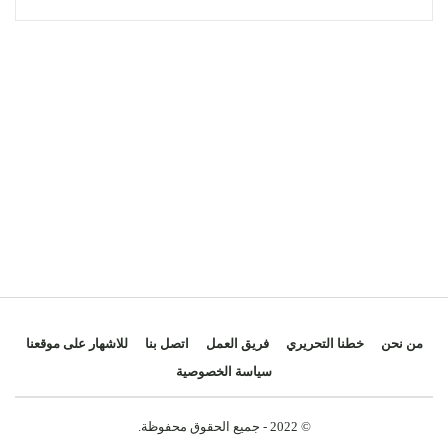
وأوضحت المصادر أن السلطات المركزية أبدت انزعاجها
الكبير من تنامي هذه الظاهرة، خاصة بعد تسجيل ارتفاع
ملحوظ في عدد الهنغارات المشيدة حديثا بضواحي الدار
البيضاء، معتبرة أن الأمر لم يعد يتعلق بحالات معزولة، بل
بشبكات منظمة تستفيد من ضعف المراقبة والتراخي
الإداري.
وفي هذا السياق، كشفت مصادر أن وزارة الداخلية أعطت
توجيهات صارمة إلى العمال من أجل تشديد المراقبة
الميدانية، وتفعيل آليات التتبع اليومي للأوراش المشبوهة،
مع تحميل المسؤولية لكل من ثبت تقصيره في التصدي
لمخالفات البناء العشوائي.
من نحن
خطنا التحريري
فريق العمل
اتصل بنا
للاشهار على موقعنا
ودعت التوجيهات الجديدة، وفق المصادر نفسها، إلى
سياسة الخصوصية
التسريع بتنفيذ قرارات الهدم في حق المستودعات
والهنغارات المشيدة خارج الضوابط القانونية، وعدم
© 2022 - جميع الحقوق محفوظة.
التساهل مع أي تدخلات أو ضغوط قد تعرقل تنفيذ