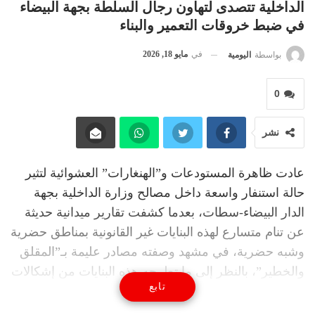
الداخلية تتصدى لتهاون رجال السلطة بجهة البيضاء
في ضبط خروقات التعمير والبناء
في
مايو 18, 2026
بواسطة
اليومية
0
نشر
عادت ظاهرة المستودعات و”الهنغارات” العشوائية لتثير
حالة استنفار واسعة داخل مصالح وزارة الداخلية بجهة
الدار البيضاء-سطات، بعدما كشفت تقارير ميدانية حديثة
عن تنام متسارع لهذه البنايات غير القانونية بمناطق حضرية
وشبه حضرية، في مشهد وصفته مصادر عليمة بـ”المقلق
والخطير”، بالنظر إلى ما تطرحه هذه البنايات من إشكالات
تابع
أمنية وتعميرية واقتصادية.