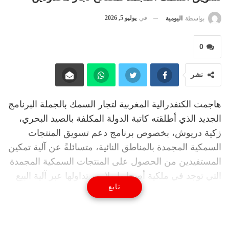
في
يوليو 5, 2026
بواسطة
اليومية
0
نشر
هاجمت الكنفدرالية المغربية لتجار السمك بالجملة البرنامج
الجديد الذي أطلقته كاتبة الدولة المكلفة بالصيد البحري،
زكية دريوش، بخصوص برنامج دعم تسويق المنتجات
السمكية المجمدة بالمناطق النائية، متسائلةً عن آلية تمكين
المستفيدين من الحصول على المنتجات السمكية المجمدة
التي توجد في ملكية أصحابها ولا يتم تداولها عبر آلية البيع
تابع
بالمزاد العلني داخل أسواق السمك.
واعتبرت الكونفدرالية، في مراسلة موجهة إلى كاتبة
الدولة المكلفة بالصيد البحري، زكية الدريوش، أن