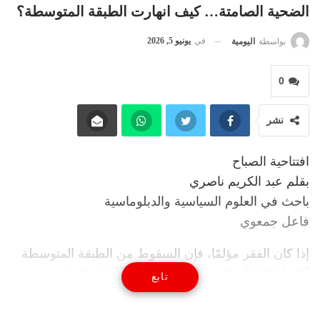
الضحية الصامتة… كيف انهارت الطبقة المتوسطة؟
في
يونيو 5, 2026
بواسطة
اليومية
0
نشر
افتتاحية الصباح
بقلم عبد الكريم ناصري
باحث في العلوم السياسية والدبلوماسية
فاعل جمعوي
إذا كان الفقر مؤلمًا، فإن السقوط من الطبقة المتوسطة
أكثر إيلامًا. لأن الفقير يعرف وضعه ويحاول التعايش معه،
تابع
أما ابن الطبقة المتوسطة فيجد نفسه كل يوم يفقد جزءا
من مكتسباته، ويتراجع مستوى عيشه، ويشعر أن السلم