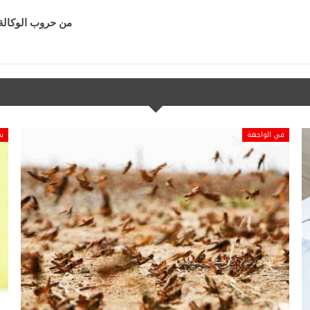
من حروب الوكالة
في الواجهة
س