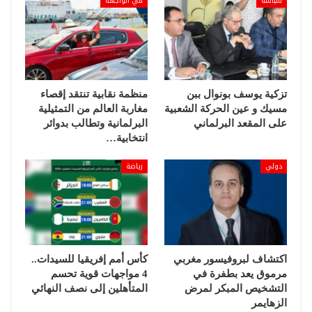
سياسة
في الواجهة
المعلومات، وكذا التصريح بالممتلكات”.
وسجل أن” التصريح بالممتلكات سيشمل جميع موظفي
القطاع العام دون استثناء، وكذا جميع المناصب الانتخابية أو
المعينة التي تتطلب تدبير ميزانية”.
تزكية يوسف بونوال ببن
منظمة نقابية تنتقد إقصاء
مسيك و عين الحركة الشعبية
مغاربة العالم من التمثيلية
وفي ما يتعلق بتدبير الموارد الطبيعية، أشار فاي إلى
على المقعد البرلماني
البرلمانية وتطالب بدوائر
“مرسوم جديد ينظم اللجنة الاستراتيجية لتوجيه قطاع
انتخابية…
النفط والغاز بهدف منح المعارضة والمجتمع المدني
دولي
رياضة
والنقابات والمجلس الوطني للخبراء مكانة أكبر”.
وبخصوص منطقة كازامانس (جنوب)، أعلن فاي عن
إطلاق “خطة ديوماي لكازامانس ” التي تهدف إلى “مواكبة
عودة السكان النازحين ودعم عملية السلام”.
اكتشاف لبروفيسور مغربي
كأس أمم إفريقيا للسيدات..
مرموق يعد بطفرة في
4 مواجهات قوية تحسم
* وكالات
التشخيص المبكر لمرض
المتأهلين إلى نصف النهائي
الزهايمر