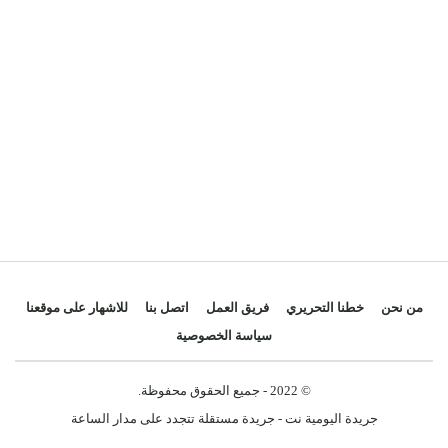
بدل الضائع، ليكون بمثابة بطاقة عبور للأشواط الإضافية،
بعدما كان المغرب على بعد دقائق من توديع المونديال
الذي تستضيفه كل من الولايات المتحدة وكندا والمكسيك
في الفترة من 11 يونيو إلى 19 يوليوز 2026.
من نحن
خطنا التحريري
فريق العمل
اتصل بنا
للاشهار على موقعنا
سياسة الخصوصية
© 2022 - جميع الحقوق محفوظة.
جريدة اليومية نت - جريدة مستقلة تتجدد على مدار الساعة