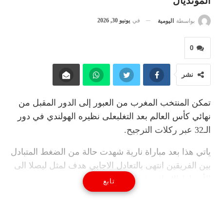
المونديال
في
يونيو 30, 2026
بواسطة
اليومية
0
نشر
تمكن المنتخب المغرب من العبور إلى الدور المقبل من
نهائي كأس العالم بعد التغلبعلى نظيره الهولندي في دور
الـ32 عبر ركلات الترجيح.
ياتي هذا بعد مباراة نارية شهدت حالة من الضغط المتبادل
بين الفريقين انتهى بالتعادل الاجابي هدف لمثل ليصلا الى
الأشواط الإضافية ثم الى الركلات الترجيحية.
تابع
وفي مشهد كروي لن ينسى، خطف المنتخب المغربي
لكرة القدم أنفاس عشاقه حول العالم، عندما تمكن من