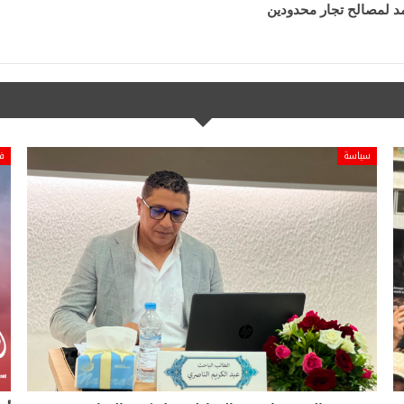
مد لمصالح تجار محدودين
سياسة
ف