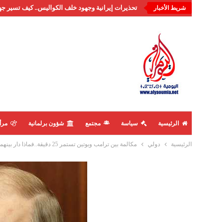
تحذيرات إيرانية وجهود خلف الكواليس.. كيف تسير جه
شريط الأخبار
الرئيسية
سياسة
مجتمع
شؤون برلمانية
مرأ
الرئيسية
دولي
مكالمة بين ترامب وبوتين تستمر 25 دقيقة..فماذا دار بينهما؟