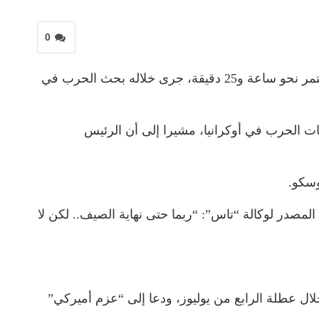
0
أعلن الكرملين، أمس السبت، أن الرئيس الروسي فلاديمير بوتين ونظيره الأميركي دونالد ترمب أجريا اتصالًا هاتفيًا استمر نحو ساعة و25 دقيقة، جرى خلاله بحث الحرب في
ت الحرب في أوكرانيا، مشيرا إلى أن الرئيس
وسكو.
مصدر لوكالة “تاس”: “ربما حتى نهاية الصيف.. لكن لا
ال عطلة الرابع من يوليوز، ودعا إلى “عزم أميركي”