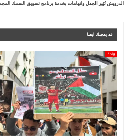
الدرويش تُثِير الجدل واتهامات بخدمة برنامج تسويق السمك المج
قد يعجبك ايضا
رياضة