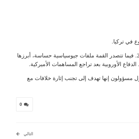
 في تركيا.
يذكر أن العاصمة التركية أنقرة تستضيف القمة السادسة والثلاثين لحلف شمال الأطلسي (الناتو) يومي 7 و8 يوليوز 2026. فيما تتصدر القمة ملفات جيوسياسية حساسة، أبرزها
فاع الأوروبية بعد تراجع المساهمات الأميركية.
 مسؤولون إنها تهدف إلى تجنب إثارة خلافات مع
0
التالي