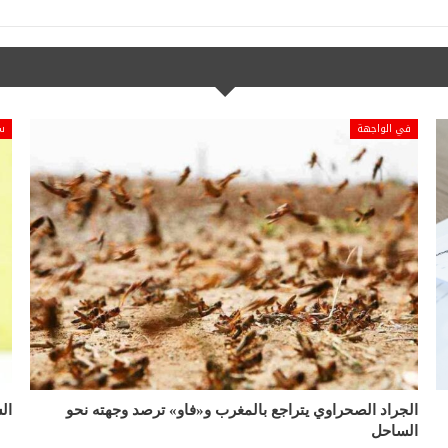
في الواجهة
س
الجراد الصحراوي يتراجع بالمغرب و«فاو» ترصد وجهته نحو
ال
الساحل