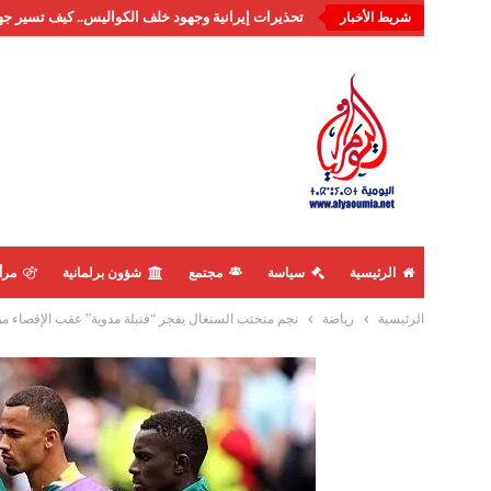
تحذيرات إيرانية وجهود خلف الكواليس.. كيف تسير جه
شريط الأخبار
الرئيسية
سياسة
مجتمع
شؤون برلمانية
مرأ
الرئيسية
رياضة
نجم منختب السنغال يفجر “قنبلة مدوية” عقب الإقصاء من