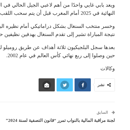
النهائية في 2025 أمام المغرب قبل أن يتم سحب اللقب من السنغال بسبب انسحاب اللاعبين اعتراضًا على قرار الحكم جان جاك ندالا منح ركلة جزاء لصالح الفريق المغربي.
نتيجة المباراة تشير إلى تقدم السنغال بهدفين نظيفين ح
بعدها سجل البلجيكيون ثلاثة أهداف عن طريق روميلو لو
حين وصلوا إلى ربع نهائي كأس العالم في عام 2002.
وكالات
نشر
السابق
لجنة مراقبة المالية بالنواب تمرر “قانون التصفية لسنة 2024”