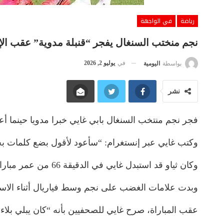
رياضة
في الواجهة
نجم منختب السنغال يفجر “قنبلة مدوية” عقب الإ
في
يوليو 2, 2026
بواسطة
اليومية
نشر
فجر نجم منتخب السنغال بابي غايي خبرا مدويا حينما أعل
وكتب غايي عبر إنستغرام: “سأعود لأقول بضع كلمات بخ
وكان ثياو قد استبدل غايي في الدقيقة 66 من عمر مباراة بلجيكا والسنغال حين كانت النتيجة تشير إلى تقدم الأسود بنتيجة 2-0، وحل محله لامين كامارا.
وبدت علامات الغضب على نجم وسط فياريال أثناء الاستبد
عقب المباراة، صرح غايي للصحفيين بأنه “كان يبلي بلاء 