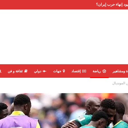
ود إنهاء حرب إيران؟
ة ومشاهير
رياضة
إقتصاد
جهات
دولي
ثقافة و فن
 المونديال