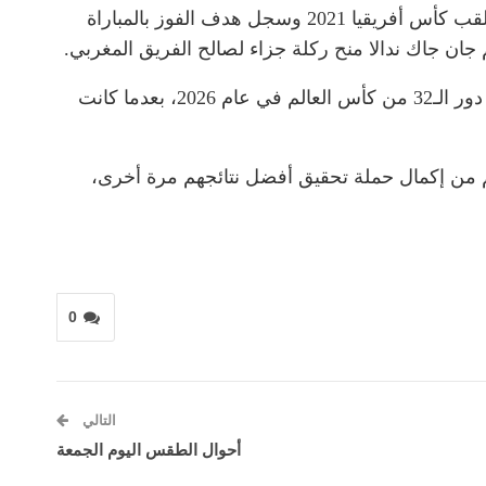
ويعد بابي غايي واحدًا من أهم لاعبي الجيل الحالي في المنتخب السنغالي، وقد ساهم بشكل فاعل في تتويج السنغال بلقب كأس أفريقيا 2021 وسجل هدف الفوز بالمباراة
وخسر منتخب السنغال بشكل دراماتيكي أمام نظيره البلجيكي بثلاثة أهداف مقابل هدفين في مباراة الفريقين لحساب دور الـ32 من كأس العالم في عام 2026، بعدما كانت
هم من إكمال حملة تحقيق أفضل نتائجهم مرة أخرى،
0
التالي
أحوال الطقس اليوم الجمعة