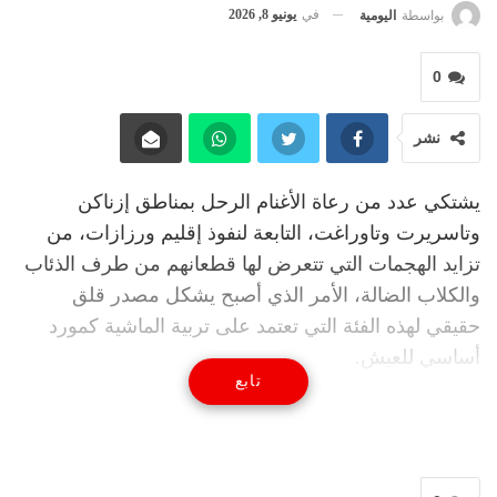
في
يونيو 8, 2026
بواسطة
اليومية
0
نشر
يشتكي عدد من رعاة الأغنام الرحل بمناطق إزناكن
وتاسريرت وتاوراغت، التابعة لنفوذ إقليم ورزازات، من
تزايد الهجمات التي تتعرض لها قطعانهم من طرف الذئاب
والكلاب الضالة، الأمر الذي أصبح يشكل مصدر قلق
حقيقي لهذه الفئة التي تعتمد على تربية الماشية كمورد
أساسي للعيش.
تابع
ووفق تصريحات متطابقة استقتها جريدة “العمق” من عدد
من الرعاة بالمنطقة، فإن الذئاب أصبحت تتردد بشكل
متكرر على المراعي والمسالك الجبلية التي ترتادها