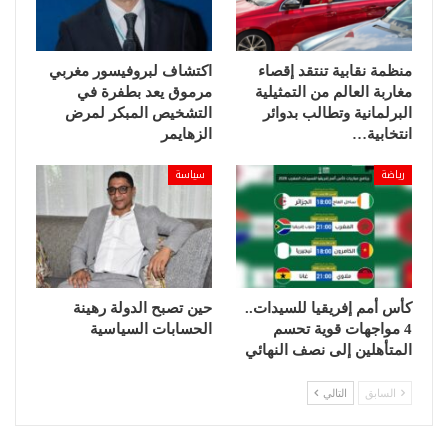
ملموسة للحد من انتشار الكلاب الضالة، ومعالجة ظاهرة
هجمات الذئاب أو نقلها إلى محميات وأماكن أخرى بعيدة
منظمة نقابية تنتقد إقصاء
اكتشاف لبروفيسور مغربي
عن المراعي، بما يضمن حماية الثروة الحيوانية والتخفيف
مغاربة العالم من التمثيلية
مرموق يعد بطفرة في
من معاناة الكسابين.
البرلمانية وتطالب بدوائر
التشخيص المبكر لمرض
انتخابية…
الزهايمر
وحذر الرعاة في ختام تصريحاتهم من أن التراخي في وضع
رياضة
سياسة
خطة ميدانية شاملة لحماية القطعان سيعمق من حجم
الخسائر، مما يهدد استقرار مئات الأسر القروية بالمنطقة
التي تعتمد كليا على هذا القطاع كمصدر وحيد للعيش.
كأس أمم إفريقيا للسيدات..
حين تصبح الدولة رهينة
4 مواجهات قوية تحسم
الحسابات السياسية
المتأهلين إلى نصف النهائي
السابق
التالي