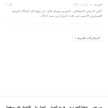
اليومية
يناير 2, 2025
0
أعلن الرئيس السنغالي، باسيرو ديوماي فاي، عن إنهاء كل أشكال الوجود
العسكري الأجنبي في بلاده اعتبارا من سنة 2025.…
المشاركات القديمة
من نحن
خطنا التحريري
فريق العمل
اتصل بنا
للاشهار على موقعنا