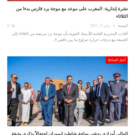
نشرة إنذارية: المغرب على موعد مع موجة برد قارس بدءا من
الثلاثاء
اليومية
يناير 13, 2025
0
أفادت المديرية العامة للأرصاد الجوية بأن موجة برد مرتقبة من الثلاثاء إلى
الجمعة مع درجات حرارة تتراوح ما بين ناقص 8…
أخبار الساعة
الوالي أمزازي يدشن ساحة شاطئ إيموران احتفالاً بذكرى وثيقة