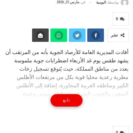
في
مارس 25, 2026
بواسطة
اليومية
0
نشر
أفادت المديرية العامة للأرصاد الجوية بأنه من المرتقب أن
يشهد طقس يوم غد الأربعاء اضطرابات جوية ملموسة
بعدد من مناطق المملكة، حيث يُتوقع تسجيل زخات
مطرية رعدية محليا قوية بكل من مرتفعات الأطلس
الكبير ومناطقه الغربية المجاورة، إضافة إلى الأطلس
الصغير، والجنوب الشرقي، ومناطق سوس وعبدة
تابع
والشياضمة.
كما يُرتقب نزول أمطار ضعيفة ومتفرقة، قد تكون أحيانا
رعدية، بكل من شمال الأقاليم الجنوبية، والمنطقة
الشرقية، والأطلس المتوسط، مع تسجيل تساقطات ثلجية
0