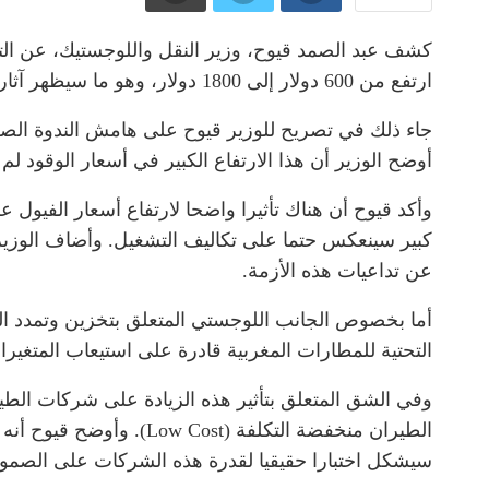
كشف عبد الصمد قيوح، وزير النقل واللوجستيك، عن التأث
ارتفع من 600 دولار إلى 1800 دولار، وهو ما سيظهر آثاره بشكل جلي خلال الأسابيع المقبلة، خاصة على شركات الطيران منخفضة التكلفة.أخبار المغرب
جاء ذلك في تصريح للوزير قيوح على هامش الندوة الصح
أوضح الوزير أن هذا الارتفاع الكبير في أسعار الوقود ل
كبير سينعكس حتما على تكاليف التشغيل. وأضاف الوزير قا
عن تداعيات هذه الأزمة.
أما بخصوص الجانب اللوجستي المتعلق بتخزين وتمدد المط
التحتية للمطارات المغربية قادرة على استيعاب المتغير
وفي الشق المتعلق بتأثير هذه الزيادة على شركات الطي
الطيران منخفضة التكلفة
سيشكل اختبارا حقيقيا لقدرة هذه الشركات على الصمود