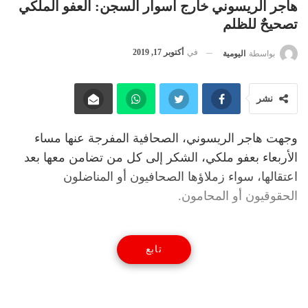
هاجر الريسوني خارج أسوار السجن: العفو الملكي
تصحيحٌ للظلم
في
أكتوبر 17, 2019
بواسطة
اليومية
نشر
وجهت هاجر الريسوني، الصحافية المفرجة عنها مساء
الأربعاء بعفو ملكي، الشكر إلى كل من تضامن معها بعد
اعتقالها، سواء زملاؤها الصحافيون أو المناضلون
الحقوقيون أو المحامون.
تابع
وقالت الريسوني، في تصريح لهسبريس قُرب بوابة سجن
العرجات بنواحي سلا، “أؤكد أن هذا العفو كان فقط
تصحيحا للظلم الذي تعرضنا له، وقد جاء في وقته، وأشكر