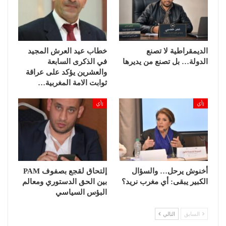
بدوره، قال يوسف الريسوني، ابن عم هاجر، إنه تلقى خبر
الديمقراطية لا تصنع
خطاب عيد العرش المجيد
الإفراج عنها بـ”فرح كبير وغبطة”. وأضاف في حديث
الدولة… بل تصنع من يديرها
في الذكرى السابعة
للصحافة: “جاء ذلك نتيجة النضال والتضامن، اللذين
والعشرين يؤكد على عراقة
ثوابت الامة المغربية…
عرفهما ملف هاجر الريسوني، وكذا التضامن على
المستوى الدولي”.
رأي
رأي
وكان الملك قد أصدر عشية الأربعاء عفوه على الريسوني،
التي سبق أن صدر في حقها حكم بالحبس، حيث ذكر بلاغ
لوزارة العدل أن “هذا العفو الملكي يندرج في إطار الرأفة
والرحمة المشهود بها لجلالة الملك”.
أخنوش يرحل… والسؤال
إلتحاق لقجع بصفوف PAM
الكبير يبقى: أي مغرب نريد؟
بين الحق الدستوري ومعالم
البؤس السياسي
وأضاف البلاغ أن هذا العفو “يندرج ضمن حرص الملك على
السابق
التالي
الحفاظ على مستقبل الخطيبين اللذين كانا يعتزمان تكوين