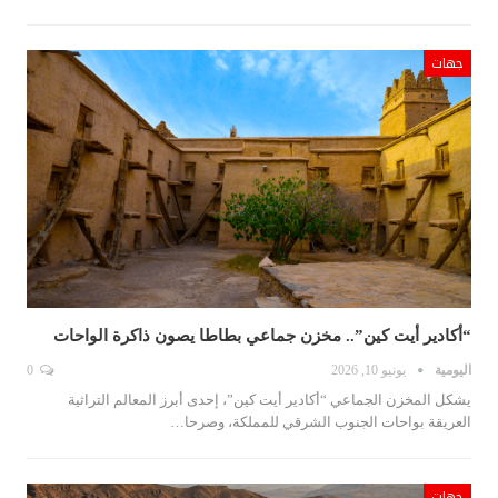
جهات
“أكادير أيت كين”.. مخزن جماعي بطاطا يصون ذاكرة الواحات
اليومية
يونيو 10, 2026
0
يشكل المخزن الجماعي “أكادير أيت كين”، إحدى أبرز المعالم التراثية
العريقة بواحات الجنوب الشرقي للمملكة، وصرحا…
جهات