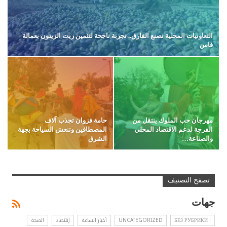
التعاونيات المحلية تصنع الفارق.. تجربة ناجحة لتثمين زيت الزيتون بعمالة
فاس
مهرجان حب الملوك ينتقل من
حامة فزوان تجذب آلاف
الفرجة لدعم الاقتصاد المحلي
المصطافين وتنعش السياحة بجهة
والصناعة…
الشرق
تصفح التصنيف
جهات
! БЕЗ РУБРИКИ
UNCATEGORIZED
أخبار الساعة
إقتصاد
الصحة