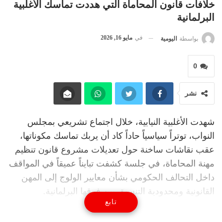
خلافات قانون المحاماة التي هددت تماسك الأغلبية
البرلمانية
في
مايو 16, 2026
بواسطة
اليومية
0
نشر
شهدت الأغلبية النيابية، خلال اجتماع تشريعي بمجلس
النواب، توتراً سياسياً حاداً كاد أن يربك تماسك مكوناتها،
عقب نقاشات ساخنة حول تعديلات مشروع قانون تنظيم
مهنة المحاماة، في جلسة كشفت تبايناً عميقاً في المواقف
داخل التحالف الحكومي بشأن معايير الولوج إلى المهن
القانونية ومحدودية التنسيق بين فرقها البرلمانية.
تابع
وبدأت ملامح التوتر قبل انطلاق الاجتماع الذي تأخر عن