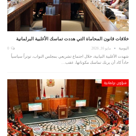
خلافات قانون المحاماة التي هددت تماسك الأغلبية البرلمانية
اليومية
مايو 16, 2026
0
شهدت الأغلبية النيابية، خلال اجتماع تشريعي بمجلس النواب، توتراً سياسياً
حاداً كاد أن يربك تماسك مكوناتها، عقب…
شؤون برلمانية