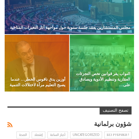
مجلس المستشارين يعقد جلسة سنوية حول مواجهة آثار التغيرات المناخية
النواب يقر قوانين تخص التجزئات
العقارية وتنظيم الأدوية ويصادق
أوزين يدق ناقوس الخطر… عندما
على…
يصبح التعليم مرآة لاختلالات التنمية
تصفح التصنيف
شؤون برلمانية
! БЕЗ РУБРИКИ
UNCATEGORIZED
أخبار الساعة
إقتصاد
الصحة