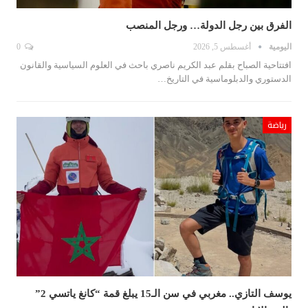
الفرق بين رجل الدولة… ورجل المنصب
اليومية
أغسطس 5, 2026
0
افتتاحية الصباح بقلم عبد الكريم ناصري باحث في العلوم السياسية والقانون
الدستوري والدبلوماسية في التاريخ…
رياضة
يوسف التازي.. مغربي في سن الـ15 يبلغ قمة “كانغ ياتسي 2”