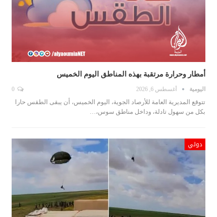
أمطار وحرارة مرتقبة بهذه المناطق اليوم الخميس
اليومية
أغسطس 6, 2026
0
تتوقع المديرية العامة للأرصاد الجوية، اليوم الخميس، ﺃﻥ يبقى الطقس ﺣﺎﺭﺍ
بكل من سهول تادلة، وداخل مناطق سوس،…
دولي